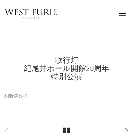
歌行灯
紀尾井ホール開館20周年
特別公演
紺野美沙子