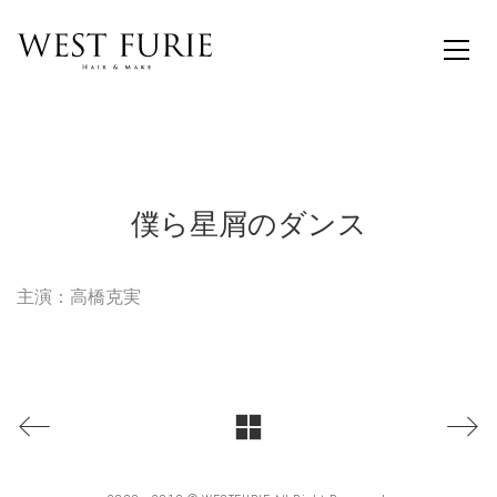
僕ら星屑のダンス
主演：高橋克実