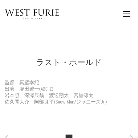
ラスト・ホールド
監督：真壁幸紀
出演：塚田遼一(ABC-Z)
岩本照 深澤辰哉 渡辺翔太 宮舘涼太
佐久間大介 阿部良平(Snow Man/ジャニーズJr.)