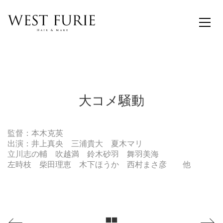
大コメ騒動
監督：本木克英
出演：井上真央 三浦貴大 夏木マリ
立川志の輔 吹越満 鈴木砂羽 舞羽美海
左時枝 柴田理恵 木下ほうか 西村まさ彦 他